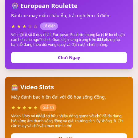
🎡 European Roulette
Bánh xe may mắn châu Âu, trải nghiệm cổ điển.
★ ★ ★ ☆ ☆
Cổ điển
Với một ô số 0 duy nhất, European Roulette mang lại tỷ lệ lợi nhuận
cao hơn cho người chơi. Giao diện sang trọng trên
888plus
giúp
bạn dễ dàng theo dõi vòng quay và đặt cược chiến thắng.
Chơi Ngay
🎰 Video Slots
Máy đánh bạc hiện đại với đồ họa sống động.
★ ★ ★ ★ ★
Giải trí
Video Slots tại
888jl
sở hữu nhiều dòng game với chủ đề đa dạng,
hiệu ứng âm thanh sống động và giải thưởng tích lũy khổng lồ. Chỉ
cần quay và chờ vận may mỉm cười!