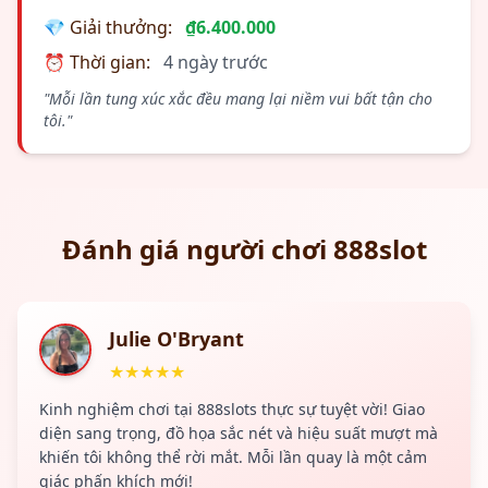
💎 Giải thưởng:
₫6.400.000
⏰ Thời gian:
4 ngày trước
"Mỗi lần tung xúc xắc đều mang lại niềm vui bất tận cho
tôi."
Đánh giá người chơi 888slot
Julie O'Bryant
★
★
★
★
★
Kinh nghiệm chơi tại 888slots thực sự tuyệt vời! Giao
diện sang trọng, đồ họa sắc nét và hiệu suất mượt mà
khiến tôi không thể rời mắt. Mỗi lần quay là một cảm
giác phấn khích mới!