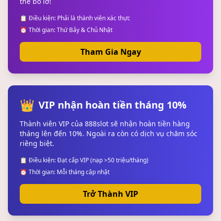
thể bỏ lỡ!
📋 Điều kiện: Phải là thành viên xác thực
⏰ Thời gian: Thứ Bảy & Chủ Nhật
Tham Gia Ngay
👑
VIP nhận hoàn tiền tháng 10%
Thành viên VIP của 888slot sẽ nhận hoàn tiền hàng
tháng lên đến 10%. Ngoài ra còn có dịch vụ chăm sóc
riêng biệt.
📋 Điều kiện: Đạt cấp VIP (nạp >50 triệu/tháng)
⏰ Thời gian: Mỗi tháng cập nhật
Trở Thành VIP