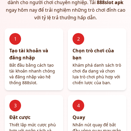
dành cho người chơi chuyên nghiệp. Tải
888slot apk
ngay hôm nay để trải nghiệm những trò chơi đỉnh cao
với tỷ lệ trả thưởng hấp dẫn.
1
2
Tạo tài khoản và
Chọn trò chơi của
đăng nhập
bạn
Bắt đầu bằng cách tạo
Khám phá danh sách trò
tài khoản nhanh chóng
chơi đa dạng và chọn
và đăng nhập vào hệ
lựa trò chơi phù hợp với
thống 888slot.
chiến lược của bạn.
3
4
Đặt cược
Quay
Thiết lập mức cược phù
Nhấn nút quay để bắt
hợp với ngân sách và
đầu vòng quay may mắn