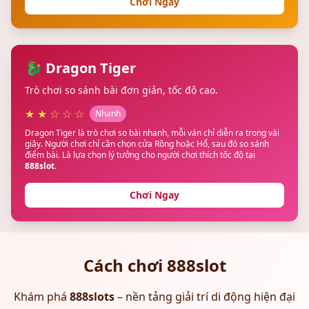
Chơi Ngay
🐉 Dragon Tiger
Trò chơi so sánh bài đơn giản, tốc độ cao.
★ ★ ☆ ☆ ☆
Nhanh
Dragon Tiger là trò chơi so bài nhanh, mỗi ván chỉ diễn ra trong vài
giây. Người chơi chỉ cần chọn cửa Rồng hoặc Hổ, sau đó so sánh
điểm bài. Là lựa chọn lý tưởng cho người chơi thích tốc độ tại
888slot
.
Chơi Ngay
Cách chơi 888slot
Khám phá
888slots
– nền tảng giải trí di động hiện đại