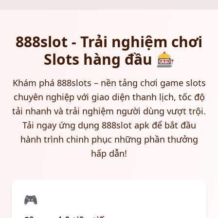
888slot - Trải nghiệm chơi
Slots hàng đầu 🎰
Khám phá 888slots – nền tảng chơi game slots
chuyên nghiệp với giao diện thanh lịch, tốc độ
tải nhanh và trải nghiệm người dùng vượt trội.
Tải ngay ứng dụng 888slot apk để bắt đầu
hành trình chinh phục những phần thưởng
hấp dẫn!
🎮